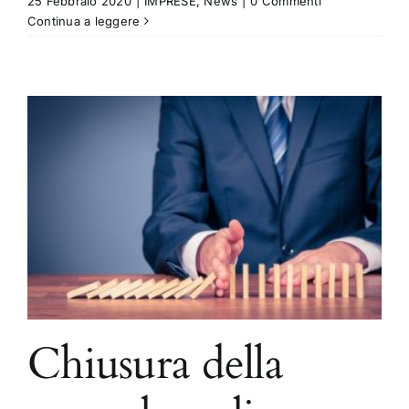
25 Febbraio 2020
|
IMPRESE
,
News
|
0 Commenti
Continua a leggere
Chiusura della