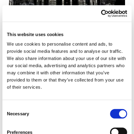
Concordato
preventivo, i limiti
This website uses cookies
We use cookies to personalise content and ads, to
della falcidiabilità
provide social media features and to analyse our traffic.
We also share information about your use of our site with
our social media, advertising and analytics partners who
del credito Iva
may combine it with other information that you’ve
provided to them or that they’ve collected from your use
of their services.
La Cassazione, con sentenza n. 6922/2019, ha
chiarito la reciproca autonomia che assiste le
varie tipologie di procedure concordatarie
Consent
Necessary
Selection
30 Marzo 2019
|
Articoli
,
Diritto civile
,
Diritto fallimentare
,
Preferences