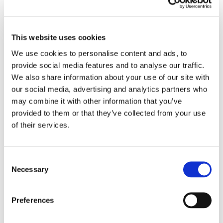
ammissibilità giuridica, ritenendo che la
valutazione in ordine al profilo economico
This website uses cookies
appartenesse invece ai creditori.
We use cookies to personalise content and ads, to
provide social media features and to analyse our traffic.
Infine, è opportuno segnalare come tale
We also share information about your use of our site with
estensione dei poteri di controllo del Tribunale
our social media, advertising and analytics partners who
sia riconducibile alla previsione di una serie di
may combine it with other information that you’ve
provided to them or that they’ve collected from your use
presidi normativi, predisposti al fine di
of their services.
contrastare l’utilizzo opportunistico per finalità
meramente dilatatorie di tale strumento, in
netta contrapposizione alla riforma della
Consent
Necessary
Selection
Legge Fallimentare del 2006, che accentuando
notevolmente l’autonomia del debitore
Preferences
nell’accesso alla procedura di concordato,
aveva notevolmente ridimensionato il ruolo