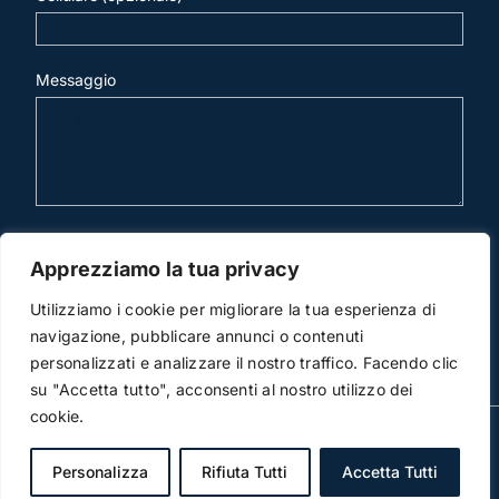
Messaggio
invia mail
Apprezziamo la tua privacy
Utilizziamo i cookie per migliorare la tua esperienza di
navigazione, pubblicare annunci o contenuti
personalizzati e analizzare il nostro traffico. Facendo clic
su "Accetta tutto", acconsenti al nostro utilizzo dei
cookie.
© Copyright 2012 -2026 | Studio Legale Scicchitano |
All Rights Reserved | Powered by
3DWorks
Personalizza
Rifiuta Tutti
Accetta Tutti