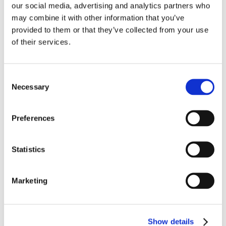
our social media, advertising and analytics partners who
giudiziale
may combine it with other information that you’ve
provided to them or that they’ve collected from your use
of their services.
Quando un’impresa, versando in stato di crisi,
decide di porvi rimedio accedendo alla
procedura concorsuale c.d. “minore” del
Consent
concordato preventivo previsto dagli artt. 160 e
Necessary
Selection
segg. della Legge Fallimentare si realizza uno
spossessamento attenuato della gestione
imprenditoriale. In sostanza l’impresa continua,
Preferences
nel suo dinamismo, ad operare e a produrre
ricchezza [...]
Statistics
24 Marzo 2020
|
Diritto fallimentare
,
IMPRESE
|
0 Commenti
Marketing
Continua a leggere
Show details