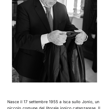
Nasce il 17 settembre 1955 a Isca sullo Jonio, un
piccolo comune del litorale ionico catanzarese. Il