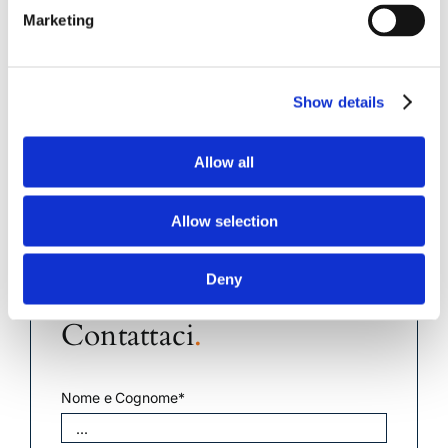
Marketing
Scarica il Curriculum Vitae del Prof. Avv.
Sergio Scicchitano
Show details
Allow all
Rivolgiti a chi vive la
Allow selection
Cassazione da oltre
trent’anni
.
Deny
Contattaci
.
Nome e Cognome*