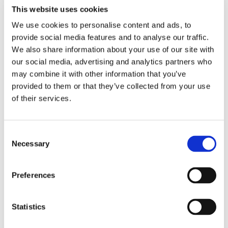
This website uses cookies
nominato Presidente della Commissione Anti-
Usura della Federazione Internazionale Diritto
We use cookies to personalise content and ads, to
dell’Uomo (FIDH), con sede a Parigi. Dal 2006 al
provide social media features and to analyse our traffic.
2012, invece, è Presidente di Lazio Service
We also share information about your use of our site with
our social media, advertising and analytics partners who
S.p.a., società partecipata dalla Regione Lazio
may combine it with other information that you’ve
con circa 1.200 dipendenti.
provided to them or that they’ve collected from your use
of their services.
Consent
Necessary
Selection
CONDIVIDI SUI SOCIAL
Preferences
Statistics