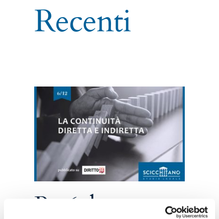
Recenti
retta
o su
Pt. 6: la