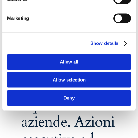
tive
dei
Marketing
i dei
Show details
Covid-19:
imprese in
Allow all
difficoltà e
Allow selection
liquidità alle
Deny
aziende. Azioni