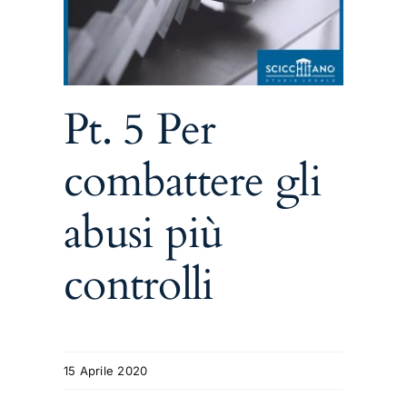
i
Pt. 5 Per
combattere gli
abusi più
controlli
15 Aprile 2020