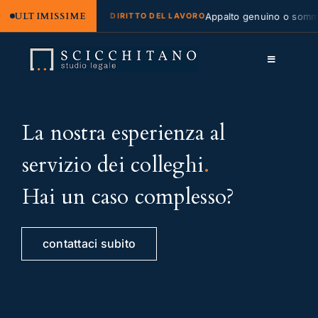
ULTIMISSIME
gale e regresso
Appalto genuino o somminis
DIRITTO DEL LAVORO
Salta
al
Toggle
contenuto
Navigation
Lo Studio
La nostra esperienza al
Cassazione
servizio dei colleghi
.
Servizi
Hai un caso complesso?
Approfondimenti
Contatti
contattaci subito
LK
FB