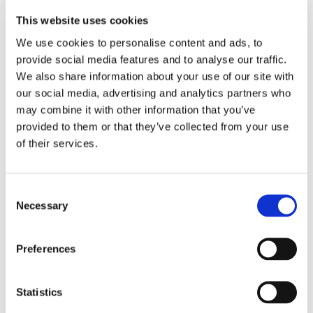
evidenziando eventuali situazioni di
This website uses cookies
instabilità posturale, rischio elevato di
We use cookies to personalise content and ads, to
cadute o necessità di supervisione
provide social media features and to analyse our traffic.
continua negli spostamenti.
We also share information about your use of our site with
our social media, advertising and analytics partners who
Da ultimo
, nel contenzioso previdenziale, il
may combine it with other information that you’ve
provided to them or that they’ve collected from your use
consulente tecnico nominato dal giudice è
of their services.
chiamato a considerare non soltanto gli aspetti
motori, ma anche il rischio connesso agli
spostamenti e la necessità di vigilanza
Consent
Necessary
Selection
continua.
Soffermandoci in conclusione sulla ratio di tale
Preferences
interpretazione, quest’ultima trae origine da
una lettura sistematica dei principi
Statistics
costituzionali che reggono il sistema di