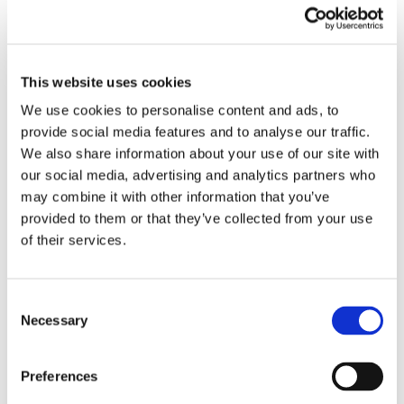
l'ordinanza della
Cassazione:
This website uses cookies
"Risarcire danno
We use cookies to personalise content and ads, to
provide social media features and to analyse our traffic.
esistenziale al
We also share information about your use of our site with
our social media, advertising and analytics partners who
may combine it with other information that you’ve
viaggiatore"
provided to them or that they’ve collected from your use
of their services.
La Corte di Cassazione con l’ordinanza n. 28244
del 9 ottobre 2023 condanna Trenitalia a risarcire
Consent
Necessary
il danno esistenziale ai viaggiatori a causa di un
Selection
lunghissimo ritardo dovuto a eventi
meteorologici. Il disagio causato ai passeggeri
Preferences
era di per sé prevedibile e, pertanto, Trenitalia
avrebbe dovuto garantire loro la dovuta [...]