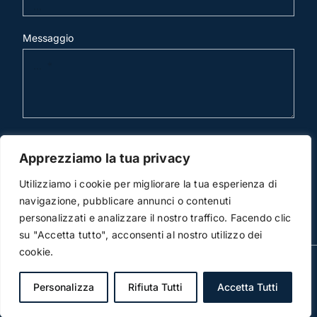
Messaggio
invia mail
Apprezziamo la tua privacy
Utilizziamo i cookie per migliorare la tua esperienza di
navigazione, pubblicare annunci o contenuti
personalizzati e analizzare il nostro traffico. Facendo clic
su "Accetta tutto", acconsenti al nostro utilizzo dei
cookie.
© Copyright 2012 -2026 | Studio Legale Scicchitano |
All Rights Reserved | Powered by
3DWorks
Personalizza
Rifiuta Tutti
Accetta Tutti