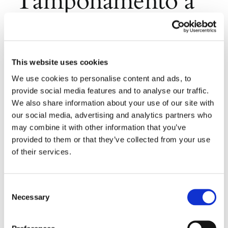
Tamponamento a
catena di auto in
sosta: paga solo
This website uses cookies
l’ultimo della fila
We use cookies to personalise content and ads, to
provide social media features and to analyse our traffic.
We also share information about your use of our site with
our social media, advertising and analytics partners who
Lo ha deciso la Cassazione, con ordinanza n.
may combine it with other information that you’ve
15788/2018, in ordine alla vicenda riguardante un
provided to them or that they’ve collected from your use
tamponamento a catena con il coinvolgimento di
of their services.
tre autovetture
Consent
24 Giugno 2018
|
Articoli
,
Diritto amministrativo
,
Diritto
Necessary
Selection
civile
,
Ettore Salvatore Masullo
|
0 Commenti
Continua a leggere