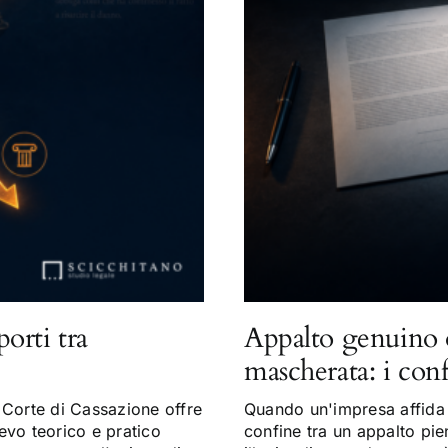
porti tra
Appalto genuino 
mascherata: i con
Corte di Cassazione offre
Quando un'impresa affida a
evo teorico e pratico
confine tra un appalto pi