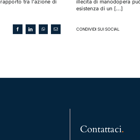
 rapporto tra l'azione di
illecita di manodopera può 
esistenza di un [...]
CONDIVIDI SUI SOCIAL
Contattaci
.