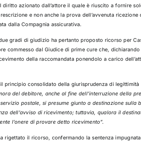
diritto azionato dall’attore il quale è riuscito a fornire sol
rescrizione e non anche la prova dell’avvenuta ricezione d
vata dalla Compagnia assicurativa.
ue gradi di giudizio ha pertanto proposto ricorso per Ca
e commesso dal Giudice di prime cure che, dichiarando la
ricevimento della raccomandata ponendolo a carico dell’att
l principio consolidato della giurisprudenza di legittimit
mora del debitore, anche al fine dell’interruzione della pr
rvizio postale, si presume giunto a destinazione sulla b
za dell’avviso di ricevimento; tuttavia, qualora il destina
ttente l’onere di provare detto ricevimento”.
ha rigettato il ricorso, confermando la sentenza impugnata