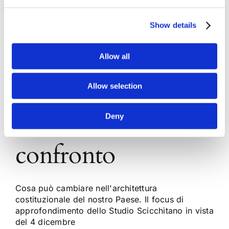
SPECIALE
Show details
REFERENDUM.
Le ragioni del sì e
Allow all
del no: Li Gotti e
Allow selection
Di Pietro a
Deny
confronto
Cosa può cambiare nell'architettura
costituzionale del nostro Paese. Il focus di
approfondimento dello Studio Scicchitano in vista
del 4 dicembre