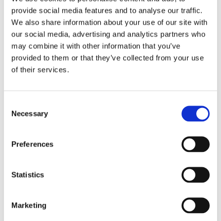
provide social media features and to analyse our traffic.
We also share information about your use of our site with
19 Febbraio 2017
|
Articoli
,
Matteo Pavia
,
News
|
0
our social media, advertising and analytics partners who
Commenti
Continua a leggere
may combine it with other information that you’ve
provided to them or that they’ve collected from your use
of their services.
Consent
Necessary
Selection
Preferences
Statistics
Marketing