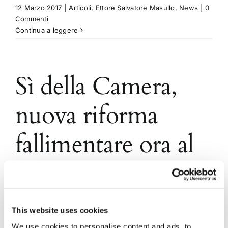
12 Marzo 2017
|
Articoli
,
Ettore Salvatore Masullo
,
News
|
0
Commenti
Continua a leggere
Sì della Camera,
nuova riforma
fallimentare ora al
Senato
Ecco cosa prevede il disegno di legge n. 3671-
This website uses cookies
bis, ora all'esame di Palazzo Madama
We use cookies to personalise content and ads, to