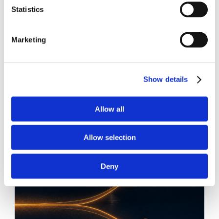
Statistics
24 Luglio 2026
Diritto civile, Michela Colitta, Sentenze Cassazione
Roberto De Gaetano
Marketing
News.
Show details
Allow all
Allow selection
Deny