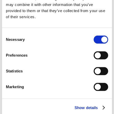
Concluso braccio di ferro tra CNF e Ordine di
may combine it with other information that you’ve
Roma, cambiano le regole
provided to them or that they’ve collected from your use
of their services.
9 Ottobre 2016
|
Articoli
,
News
,
Sergio Scicchitano
|
0
Commenti
Consent
Continua a leggere
Necessary
Selection
Preferences
"Il fallimento delle
Statistics
società pubbliche":
Marketing
martedì 10
convegno in
Show details