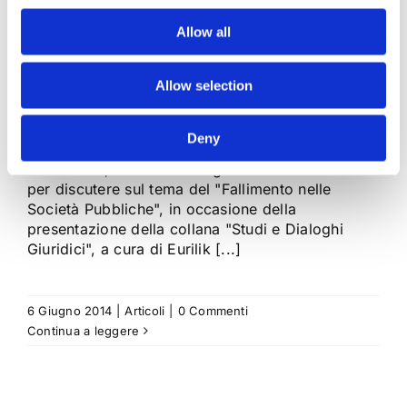
Cassazione
Allow all
Allow selection
Appuntamento molto interessante a Roma,
martedì 10 giugno alle 15.30, presso l'Aula
Fioretti della Biblioteca Giuridica della
Deny
Cassazione a piazza Cavour. Professori
universitari, avvocati e magistrati si ritroveranno
per discutere sul tema del "Fallimento nelle
Società Pubbliche", in occasione della
presentazione della collana "Studi e Dialoghi
Giuridici", a cura di Eurilik [...]
6 Giugno 2014
|
Articoli
|
0 Commenti
Continua a leggere