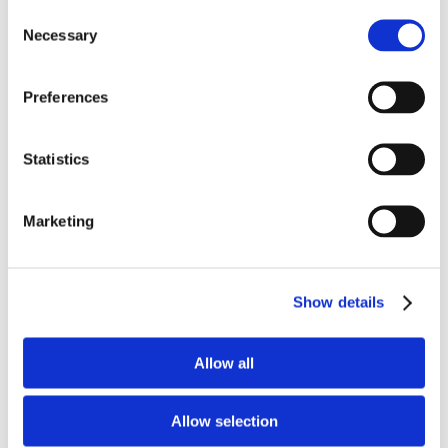
Anti-terrorismo, in
Consent
Necessary
Selection
vigore la Legge n.
Preferences
153
Statistics
Approvate nuove norme per il contrasto che
ratificano anche cinque differenti atti
Marketing
internazionali
13 Novembre 2016
|
Articoli
,
Claudia Barbara Bondanini
,
Show details
Diritto Penale
,
News
|
0 Commenti
Continua a leggere
Allow all
Allow selection