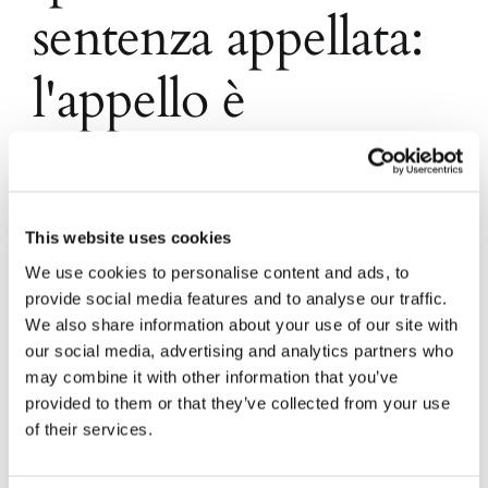
sentenza appellata:
l'appello è
inammissibile
Lo ha affermato il Consiglio di Stato con la
This website uses cookies
sentenza n. 5039/2016
We use cookies to personalise content and ads, to
provide social media features and to analyse our traffic.
We also share information about your use of our site with
28 Gennaio 2017
|
Andrea Paolucci
,
Articoli
,
Diritto
our social media, advertising and analytics partners who
amministrativo
|
0 Commenti
may combine it with other information that you’ve
Continua a leggere
provided to them or that they’ve collected from your use
of their services.