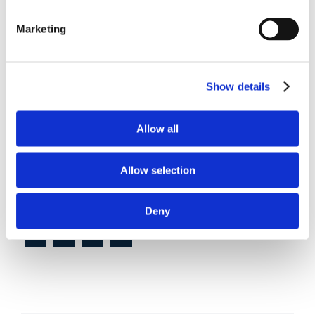
Marketing
Obbligazioni solidali passive:
rapporti tra surrogazione legale e
Show details
regresso
La sentenza n. 16835 del 29 maggio 2026 della
Allow all
Corte di Cassazione offre l'occasione per tornare
su un tema di grande rilievo teorico e pratico
nell'ambito delle obbligazioni solidali passive: il
Allow selection
rapporto tra l'azione di [...]
Deny
CONDIVIDI SUI SOCIAL