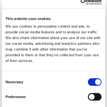
24 Luglio 2026
Diritto civile, Michela Colitta, Sentenze Cassazione
Roberto De Gaetano
This website uses cookies
We use cookies to personalise content and ads, to
News.
provide social media features and to analyse our traffic.
We also share information about your use of our site with
our social media, advertising and analytics partners who
may combine it with other information that you’ve
provided to them or that they’ve collected from your use
of their services.
Consent
Necessary
Selection
Preferences