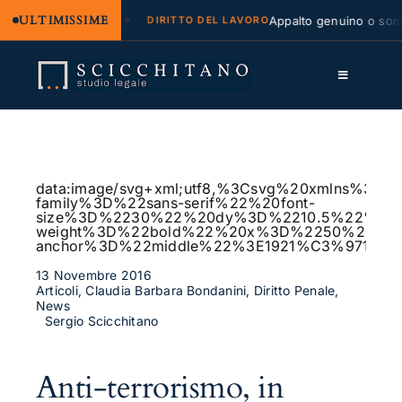
ULTIMISSIME
egale e regresso
Appalto genuino o sommin
DIRITTO DEL LAVORO
Salta
al
Toggle
contenuto
Navigation
Lo Studio
Cassazione
data:image/svg+xml;utf8,%3Csvg%20xmlns%
family%3D%22sans-serif%22%20font-
Servizi
size%3D%2230%22%20dy%3D%2210.5%22%20fo
weight%3D%22bold%22%20x%3D%2250%25%2
anchor%3D%22middle%22%3E1921%C3%97115
Approfondimenti
13 Novembre 2016
Articoli, Claudia Barbara Bondanini, Diritto Penale,
Contatti
News
Sergio Scicchitano
LK
Anti-terrorismo, in
FB