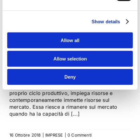
Crisi d'Impresa: il
Show details
fattore concorrenza
Allow all
Allow selection
L’impresa rappresenta un organismo dinamico
che opera in un tessuto economico in continuo
Deny
fermento e con il quale si deve in continuazione
confrontare. L’impresa infatti, attraverso il
proprio ciclo produttivo, impiega risorse e
contemporaneamente immette risorse sul
mercato. Essa riesce a rimanere sul mercato
quando ha la capacità di [...]
16 Ottobre 2018
|
IMPRESE
|
0 Commenti