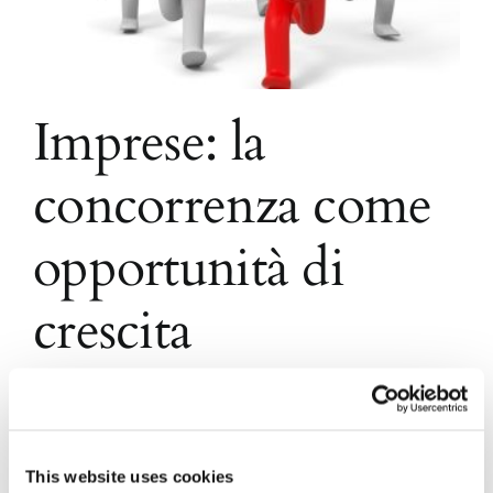
Imprese: la
concorrenza come
opportunità di
crescita
Ogni impresa, soprattutto nel suo settore di
riferimento, è costantemente impegnata ad
intrattenere rapporti con le altre organizzazioni
imprenditoriali ed è costantemente interessata a
This website uses cookies