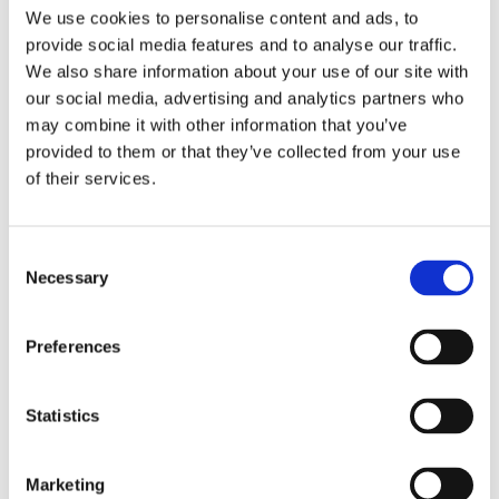
conoscere il modo in cui esse funzionano, il loro
We use cookies to personalise content and ads, to
ruolo sul mercato e soprattutto i risultati che le
provide social media features and to analyse our traffic.
stesse raggiungono. Analogamente ciascuna
We also share information about your use of our site with
impresa, così come [...]
our social media, advertising and analytics partners who
may combine it with other information that you’ve
provided to them or that they’ve collected from your use
22 Marzo 2019
|
Claudio Grimaldi
,
IMPRESE
|
0 Commenti
of their services.
Continua a leggere
Consent
Necessary
Selection
Preferences
Statistics
Marketing