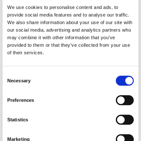
We use cookies to personalise content and ads, to
Alla luce di tali considerazioni, una volta
provide social media features and to analyse our traffic.
conseguita la somma risarcitoria, l’assemblea
We also share information about your use of our site with
condominiale sarà chiamata a provvedere alla
our social media, advertising and analytics partners who
sua ripartizione tra i soggetti aventi diritto,
may combine it with other information that you’ve
provided to them or that they’ve collected from your use
individuati sulla base della qualità di
of their services.
condomino posseduta al momento della
verificazione dell’evento dannoso e in
Consent
proporzione alle rispettive quote
millesimali
Necessary
Selection
di partecipazione alle parti comuni.
L’assemblea, pertanto, dovrà riconoscere il
Preferences
credito risarcitorio a coloro che risultavano
titolari delle relative quote di comproprietà al
Statistics
tempo del fatto lesivo, indipendentemente
dalle eventuali vicende traslative intervenute
Marketing