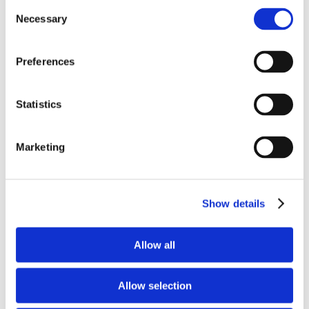
Consent
comunque una espressa istanza da parte del
Necessary
Selection
concessionario in tal senso ed un
provvedimento espresso da parte del Comune,
Preferences
previa necessaria verifica sia della sussistenza
di un titolo valido ma anche della costanza dei
Statistics
requisiti in capo al concessionario.
Marketing
La normativa vigente, quindi, determina
l’illegittimità di eventuali proroghe tacite, con
la conseguenza che non può porsi una
Show details
questione di applicazione in
malam partem
della normativa comunitaria -nella specie della
Allow all
direttiva Bolkestein – non vertendosi in ipotesi
di introduzione di una fattispecie criminosa
Allow selection
non prevista o di violazione del principio di