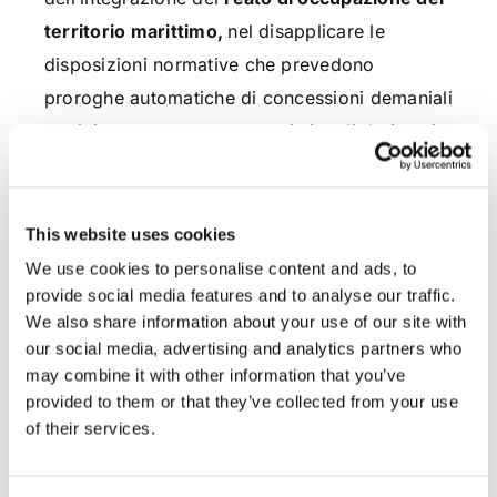
territorio marittimo,
nel disapplicare le
disposizioni normative che prevedono
proroghe automatiche di concessioni demaniali
marittime per contrasto con i vincoli derivanti
dall’ordinamento comunitario in tema di diritto
di stabilimento e di tutela della concorrenza.
This website uses cookies
La legge del 2016, infatti, nel determinare la
We use cookies to personalise content and ads, to
conservazione dei rapporti già instaurati e
provide social media features and to analyse our traffic.
pendenti in base al D. L. 194/2009 (il quale
We also share information about your use of our site with
our social media, advertising and analytics partners who
riguarda solo le concessioni nuove in quanto
may combine it with other information that you’ve
sorte dopo la l. 88/2001 o comunque sorte
provided to them or that they’ve collected from your use
dopo la l. 88/2001 ma ancora valide a
of their services.
prescindere dalla proroga automatica di cui al
D.L. 400/1993) sino al 31.12.2020 richiede