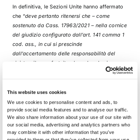
In definitiva, le Sezioni Unite hanno affermato
che “
deve pertanto ritenersi che – come
sostenuto da Cass. 17963/2021 – nella cornice
del giudizio configurato dall’art. 141 comma 1
cod. ass., in cui si prescinde
dall’accertamento delle responsabilità del
sinistro, il caso fortuito che vale ad esimere
l’assicuratore del vettore dal risarcimento in
favore del trasportato è nozione distinta dalla
condotta colposa del conducente dell’altro
This website uses cookies
veicolo coinvolto e deve intendersi circoscritto
We use cookies to personalise content and ads, to
alle cause naturali e ai danni causati da
provide social media features and to analyse our traffic.
We also share information about your use of our site with
condotte umane indipendenti dalla
our social media, advertising and analytics partners who
circolazione di altri veicoli
”.
may combine it with other information that you’ve
provided to them or that they’ve collected from your use