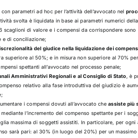
a con parametri ad hoc per l’attività dell’avvocato nel
proc
tività svolta è liquidata in base ai parametri numerici dell
scaglioni di valore e i compensi da corrispondere sono rip
 e di conciliazione;
 discrezionalità del giudice nella liquidazione dei compens
a superiore al 50%; e in misura non superiore al 70% per la 
ompensi spettanti all’avvocato nel processo penale;
unali Amministrativi Regionali e al Consiglio di Stato
, è 
compenso relativo alla fase introduttiva del giudizio è au
e;
 aumentare i compensi dovuti all’avvocato che
assiste più 
 mediante l’incremento del compenso spettante per i soggett
lia massima di soggetti assistiti. In particolare, per ogni a
o sarà pari: al 30% (in luogo del 20%) per un massimo di