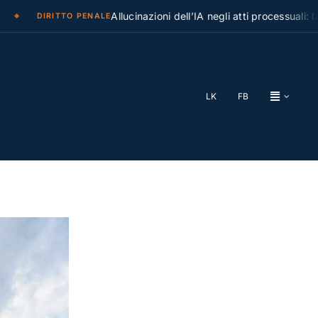
Allucinazioni dell’IA negli atti processuali: la Cassa
DIRITTO PENALE
LK
FB