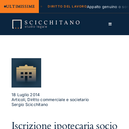
ULTIMISSIME
legale e regresso
Appalto genuino o sommin
DIRITTO DEL LAVORO
Salta
al
Toggle
contenuto
Navigation
Lo Studio
Cassazione
Servizi
Approfondimenti
18 Luglio 2014
Contatti
Articoli, Diritto commerciale e societario
Sergio Scicchitano
LK
FB
Iscrizione ipotecaria socio