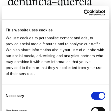
denuncia-querela
Ogni persona offesa da un reato per cui non deve
procedersi d’ufficio ha diritto di querela, ai sensi
dell’art. 120 c.p.. La persona che intende portare
This website uses cookies
all’attenzione dell’Autorità un fatto che si suppone
We use cookies to personalise content and ads, to
integrare un reato può presentare, personalmente
provide social media features and to analyse our traffic.
o a mezzo di procuratore speciale, atto di
querela, nel quale [...]
We also share information about your use of our site with
our social media, advertising and analytics partners who
may combine it with other information that you’ve
17 Ottobre 2014
|
Articoli
,
Formulario
,
Formulario Penale
|
0
provided to them or that they’ve collected from your use
Commenti
of their services.
Continua a leggere
Consent
Necessary
Selection
Preferences