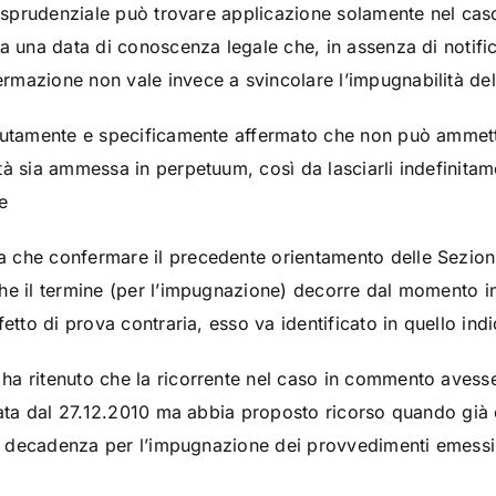
risprudenziale può trovare applicazione solamente nel caso
a una data di conoscenza legale che, in assenza di notifi
mazione non vale invece a svincolare l’impugnabilità del
tutamente e specificamente affermato che non può ammette
à sia ammessa in perpetuum, così da lasciarli indefinitamen
e
che confermare il precedente orientamento delle Sezioni U
he il termine (per l’impugnazione) decorre dal momento in
etto di prova contraria, esso va identificato in quello indi
ha ritenuto che la ricorrente nel caso in commento avess
 data dal 27.12.2010 ma abbia proposto ricorso quando già 
 di decadenza per l’impugnazione dei provvedimenti emessi 