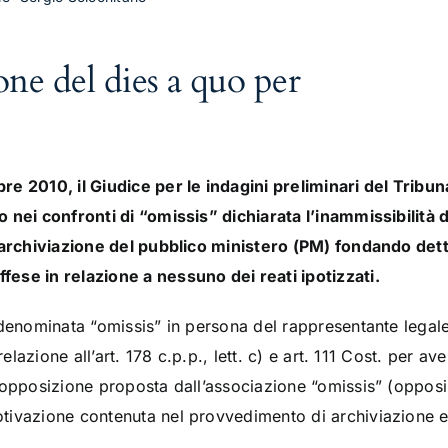
one del dies a quo per
re 2010, il Giudice per le indagini preliminari del Tribu
 nei confronti di “omissis” dichiarata l’inammissibilità
 archiviazione del pubblico ministero (PM) fondando detta
ese in relazione a nessuno dei reati ipotizzati.
e denominata “omissis” in persona del rappresentante leg
 relazione all’art. 178 c.p.p., lett. c) e art. 111 Cost. per
’opposizione proposta dall’associazione “omissis” (opposi
tivazione contenuta nel provvedimento di archiviazione e