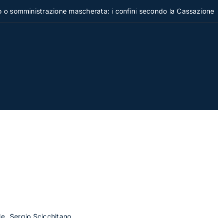
inistrazione mascherata: i confini secondo la Cassazione
le
Sergio Scicchitano