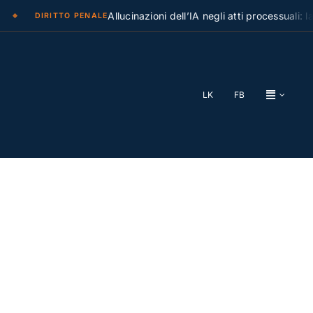
Allucinazioni dell’IA negli atti processuali: la Cass
DIRITTO PENALE
LK
FB