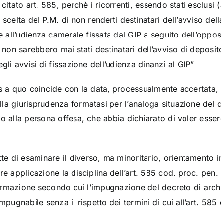
citato art. 585, perchè i ricorrenti, essendo stati esclusi (a
scelta del P.M. di non renderti destinatari dell’avviso dell
ne all’udienza camerale fissata dal GIP a seguito dell’oppos
, non sarebbero mai stati destinatari dell’avviso di deposi
gli avvisi di fissazione dell’udienza dinanzi al GIP”
s a quo coincide con la data, processualmente accertata, de
la giurisprudenza formatasi per l’analoga situazione del 
o alla persona offesa, che abbia dichiarato di voler essere
 di esaminare il diverso, ma minoritario, orientamento in
re applicazione la disciplina dell’art. 585 cod. proc. pen.
ffermazione secondo cui l’impugnazione del decreto di arch
mpugnabile senza il rispetto dei termini di cui all’art. 585 