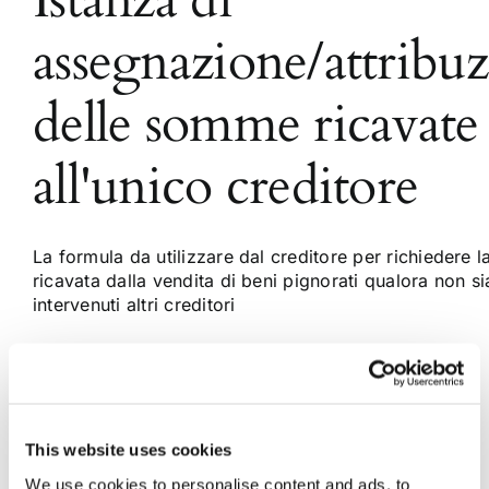
assegnazione/attribu
delle somme ricavate
all'unico creditore
La formula da utilizzare dal creditore per richiedere
ricavata dalla vendita di beni pignorati qualora non s
intervenuti altri creditori
11 Giugno 2016
|
Articoli
,
Formulario
,
Formulario Civile
,
Sergio Scicchitano
|
0 Commenti
Continua a leggere
This website uses cookies
We use cookies to personalise content and ads, to