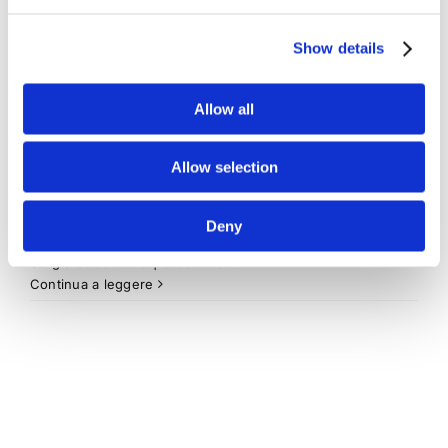
titolo
Show details
La formula da utilizzare dai creditori muniti di
Allow all
titolo esecutivo per intervenire nella procedura e
concorrere alla distribuzione della somma
Allow selection
ricavata dalla vendita
Deny
29 Maggio 2016
|
Articoli
,
Formulario
,
Formulario Civile
,
Sergio Scicchitano
|
0 Commenti
Continua a leggere