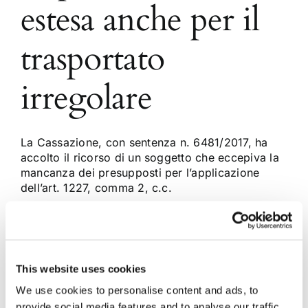
estesa anche per il
trasportato
irregolare
La Cassazione, con sentenza n. 6481/2017, ha
accolto il ricorso di un soggetto che eccepiva la
mancanza dei presupposti per l’applicazione
dell’art. 1227, comma 2, c.c.
30 Aprile 2017
|
Articoli
,
Diritto civile
,
Matteo Pavia
|
0
Commenti
Continua a leggere
This website uses cookies
We use cookies to personalise content and ads, to
provide social media features and to analyse our traffic.