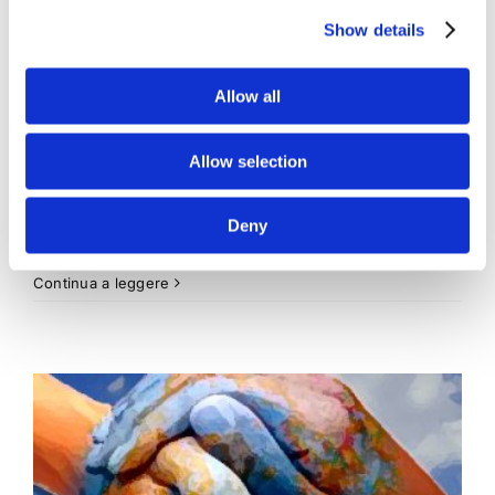
fiscale
Show details
Allow all
Con la sentenza n. 6869/2017 la Cassazione ha
precisato che, trattandosi di dichiarazione di
scienza, l'eventuale errore è emendabile
Allow selection
Deny
4 Marzo 2017
|
Articoli
,
Diritto Penale
,
Rosita Sovrani
|
0
Commenti
Continua a leggere