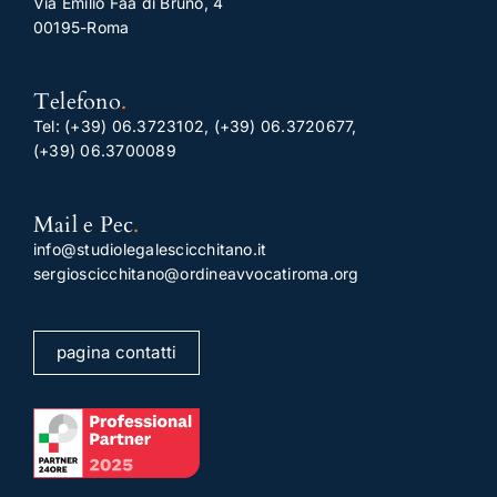
Via Emilio Faà di Bruno, 4
00195-Roma
Telefono
.
Tel:
(+39) 06.3723102
,
(+39) 06.3720677
,
(+39) 06.3700089
Mail e Pec
.
info@studiolegalescicchitano.it
sergioscicchitano@ordineavvocatiroma.org
pagina contatti