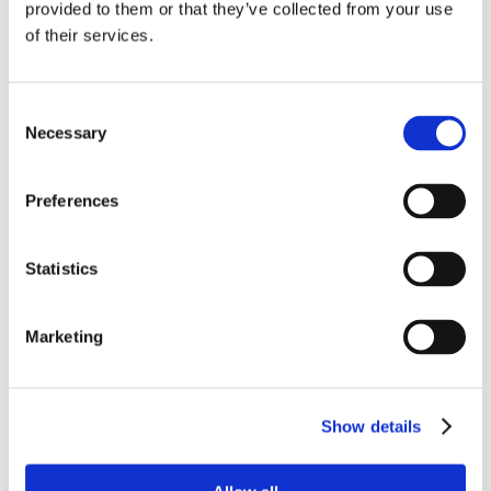
condannato il
provided to them or that they’ve collected from your use
of their services.
marito
Consent
Necessary
Selection
Lo ha stabilito la Cassazione, con sentenza n.
29255/2018. All’imputato veniva contestato il
reato di maltrattamento contro familiari e
Preferences
conviventi ex art. 572 c.p.
Statistics
30 Giugno 2018
|
Articoli
,
Chiara Cavallaro
,
Diritto
Penale
|
0 Commenti
Marketing
Continua a leggere
Show details