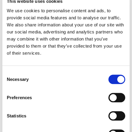
This website uses cookies
Con sentenza n. 19533/2014 la Corte Suprema di
We use cookies to personalise content and ads, to
Cassazione di Roma si trova a dover valutare
provide social media features and to analyse our traffic.
l’ammissibilità o meno di un appello presentato
We also share information about your use of our site with
da un avvocato il cui cliente è deceduto in primo
our social media, advertising and analytics partners who
grado. Secondo la Cassazione (facendo proprio
may combine it with other information that you’ve
l’orientamento già espresso dalle SS.UU. n.
provided to them or that they’ve collected from your use
15295 del 2014) al caso [...]
of their services.
23 Settembre 2014
|
Articoli
,
Diritto civile
|
0 Commenti
Consent
Continua a leggere
Necessary
Selection
Preferences
Statistics