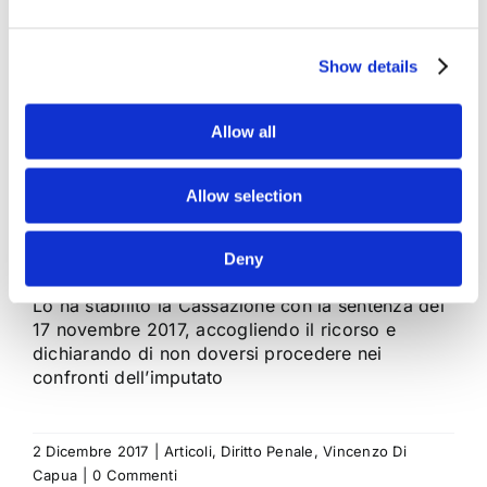
discussione per
Show details
motivi politici, non
Allow all
c'è aggravante dei
Allow selection
“futili motivi"
Deny
Lo ha stabilito la Cassazione con la sentenza del
17 novembre 2017, accogliendo il ricorso e
dichiarando di non doversi procedere nei
confronti dell’imputato
2 Dicembre 2017
|
Articoli
,
Diritto Penale
,
Vincenzo Di
Capua
|
0 Commenti