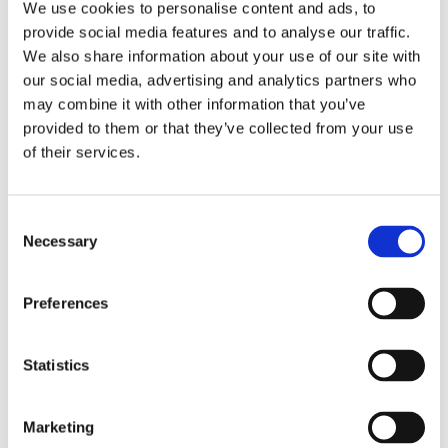
We use cookies to personalise content and ads, to
10 Dicembre 2017
|
Articoli
,
Diritto Penale
,
Vincenzo Di
provide social media features and to analyse our traffic.
Capua
|
0 Commenti
We also share information about your use of our site with
Continua a leggere
our social media, advertising and analytics partners who
may combine it with other information that you’ve
provided to them or that they’ve collected from your use
of their services.
Consent
r
Necessary
Selection
Preferences
Statistics
Aggressione dopo
Marketing