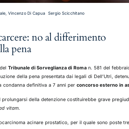
enale, Vincenzo Di Capua
Sergio Scicchitano
 carcere: no al differimento
lla pena
 del
Tribunale di Sorveglianza di Roma
n. 581 del febbrai
ecuzione della pena presentata dai legali di Dell’Utri, dete
a condanna definitiva a 7 anni per
concorso esterno in a
l prolungarsi della detenzione costituirebbe grave pregiud
ad vitam.
enocarcinoma acinare prostatico, per il quale sono poste tr