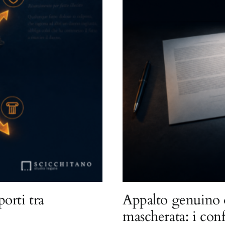
porti tra
Appalto genuino 
mascherata: i con