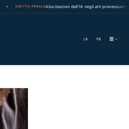
Allucinazioni dell’IA negli atti processuali: la Cass
DIRITTO PENALE
LK
FB