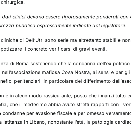
 chirurgica.
i
dati clinici devono essere rigorosamente ponderati con gli
icurezza pubblica espressamente indicate dal legislatore
.
cliniche di Dell’Utri sono serie ma altrettanto stabili e no
potizzare il concreto verificarsi di gravi eventi.
ianza di Roma sostenendo che la condanna dell’ex politico 
nell’associazione mafiosa Cosa Nostra, ai sensi e per gli ef
nefici penitenziari, in particolare del differimento dell’es
non è in alcun modo rassicurante, posto che innanzi tutto e
afia, che il medesimo abbia avuto stretti rapporti con i ver
e condanne per evasione fiscale e per omesso versamento 
latitanza in Libano, nonostante l’età, la patologia cardiaca