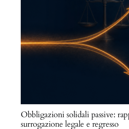
Obbligazioni solidali passive: rap
surrogazione legale e regresso