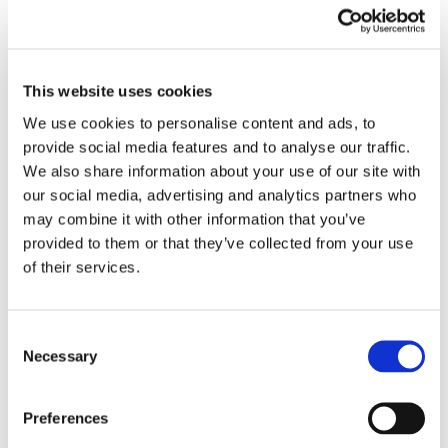
garantito di insinuarsi al passivo del debitore
soggetto a procedura concorsuale per non
perdere la garanzia).
This website uses cookies
In sede di composizione della crisi, il
We use cookies to personalise content and ads, to
provide social media features and to analyse our traffic.
sovraindebitato fideiussore, accertata
We also share information about your use of our site with
l’eventuale decadenza del termine
our social media, advertising and analytics partners who
semestrale previsto per il creditore, potrà
may combine it with other information that you’ve
dunque liberarsi di queste passività
e
provided to them or that they’ve collected from your use
of their services.
dedicarsi meno faticosamente al tentativo di
risanamento,
a nulla valendo la clausola
prevista nel contratto con la banca che
Consent
Necessary
escluda l’applicazione dell’art. 1957 c.c. e
Selection
permetta all’istituto di agire “senza limiti” nei
Preferences
suoi confronti, clausola che come si è già