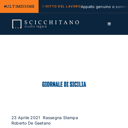
ULTIMISSIME
e e regresso
Appalto genuino o somministr
DIRITTO DEL LAVORO
Salta
al
Toggle
contenuto
Navigation
Lo Studio
Cassazione
Servizi
Approfondimenti
Contatti
LK
23 Aprile 2021
Rassegna Stampa
FB
Roberto De Gaetano