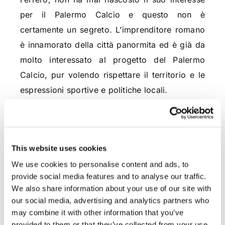
per il Palermo Calcio e questo non è
certamente un segreto. L’imprenditore romano
è innamorato della città panormita ed è già da
molto interessato al progetto del Palermo
Calcio, pur volendo rispettare il territorio e le
espressioni sportive e politiche locali.
Inoltre, la normativa vigente in materia non
crea alcun vincolo qualora il Presidente Ferrero
acquisisse il Palermo Calcio almeno fin quando
This website uses cookies
lo stesso Palermo raggiunga la medesima serie
We use cookies to personalise content and ads, to
del campionato della Sampdoria. Basti pensare
provide social media features and to analyse our traffic.
We also share information about your use of our site with
ai casi già presenti nel panorama calcistico
our social media, advertising and analytics partners who
italiano, come il Dott. Lotito che detiene e
may combine it with other information that you’ve
gestisce sia la Lazio che la Salernitana o il
provided to them or that they’ve collected from your use