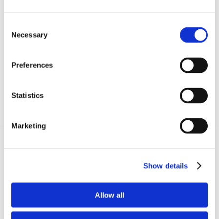
CONDIVIDI SUI SOCIAL
Consent
Necessary
Selection
Preferences
Statistics
Marketing
Recent posts
.
Show details
24 Luglio 2026
Allow all
Diritto civile, Michela Colitta, Sentenze Cassazione
Roberto De Gaetano