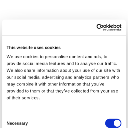
Recent posts
.
This website uses cookies
We use cookies to personalise content and ads, to
24 Luglio 2026
provide social media features and to analyse our traffic.
Diritto civile, Michela Colitta, Sentenze Cassazione
We also share information about your use of our site with
Roberto De Gaetano
our social media, advertising and analytics partners who
may combine it with other information that you’ve
News.
provided to them or that they’ve collected from your use
of their services.
Consent
Necessary
Selection