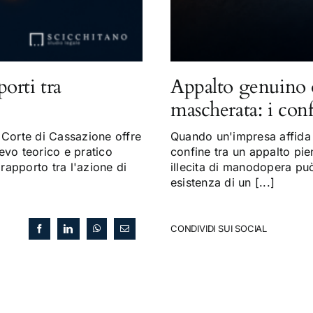
porti tra
Appalto genuino 
mascherata: i con
Corte di Cassazione offre
Quando un'impresa affida a
evo teorico e pratico
confine tra un appalto pi
 rapporto tra l'azione di
illecita di manodopera può 
esistenza di un [...]
CONDIVIDI SUI SOCIAL