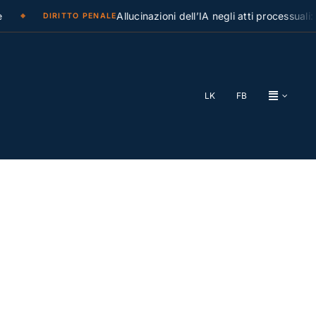
Allucinazioni dell’IA negli atti processuali: la C
DIRITTO PENALE
LK
FB