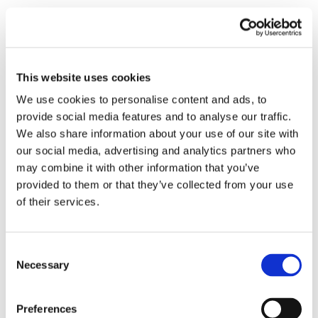
Recent posts
.
24 Luglio 2026
This website uses cookies
Diritto civile, Michela Colitta, Sentenze Cassazione
Roberto De Gaetano
We use cookies to personalise content and ads, to
provide social media features and to analyse our traffic.
We also share information about your use of our site with
News.
our social media, advertising and analytics partners who
may combine it with other information that you’ve
provided to them or that they’ve collected from your use
of their services.
Consent
Necessary
Selection
Preferences