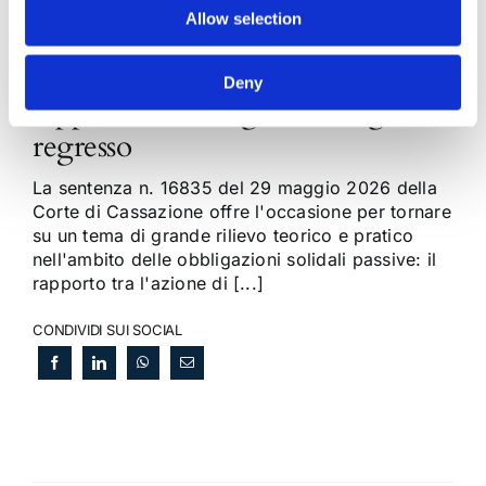
Allow selection
Obbligazioni solidali passive:
Deny
rapporti tra surrogazione legale e
regresso
La sentenza n. 16835 del 29 maggio 2026 della
Corte di Cassazione offre l'occasione per tornare
su un tema di grande rilievo teorico e pratico
nell'ambito delle obbligazioni solidali passive: il
rapporto tra l'azione di [...]
CONDIVIDI SUI SOCIAL