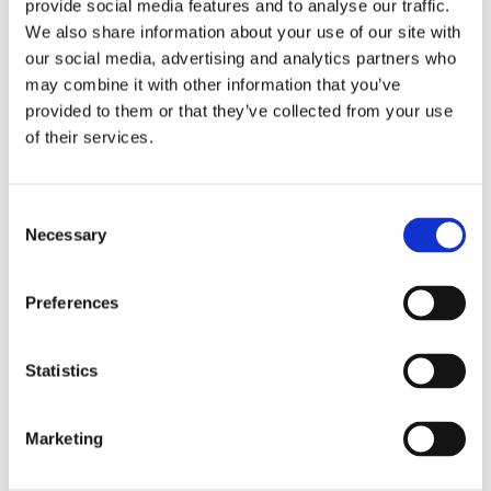
provide social media features and to analyse our traffic.
Corte di Cassazione offre l'occasione per tornare
We also share information about your use of our site with
su un tema di grande rilievo teorico e pratico
our social media, advertising and analytics partners who
nell'ambito delle obbligazioni solidali passive: il
may combine it with other information that you’ve
rapporto tra l'azione di [...]
provided to them or that they’ve collected from your use
of their services.
CONDIVIDI SUI SOCIAL
Consent
Necessary
Selection
Preferences
21 Luglio 2026
Diritto del Lavoro, Michela Colitta, Sentenze Cassazione
Roberto De Gaetano
Statistics
News.
Marketing