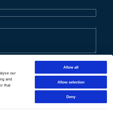
Allow all
alyse our
ing and
Allow selection
r that
Deny