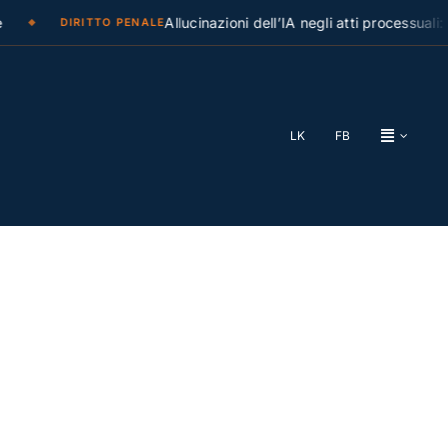
Allucinazioni dell’IA negli atti processuali: la C
DIRITTO PENALE
LK
FB