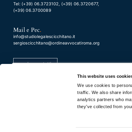
Tel:
(+39) 06.3723102
,
(+39) 06.3720677
,
(+39) 06.3700089
Mail e Pec
.
info@studiolegalescicchitano.it
sergioscicchitano@ordineavvocatiroma.org
pagina contatti
Apprezziamo la tua privacy
This website uses cookie
Utilizziamo i cookie per migliorare la tua esperienza di
We use cookies to personal
navigazione, pubblicare annunci o contenuti
traffic. We also share info
personalizzati e analizzare il nostro traffico. Facendo cli
analytics partners who may
su "Accetta tutto", acconsenti al nostro utilizzo dei
they’ve collected from your
cookie.
Personalizza
Rifiuta Tutti
Accetta Tutti