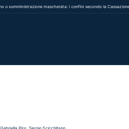
omministrazione mascherata: i confini secondo la Cassazione
, Gabriella Piro
Sergio Scicchitano