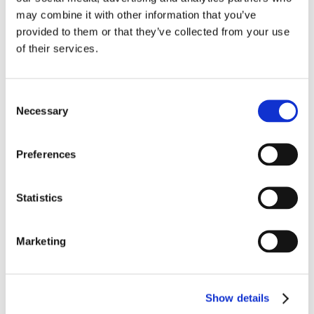
may combine it with other information that you’ve
provided to them or that they’ve collected from your use
Recent posts
.
of their services.
24 Luglio 2026
Diritto civile, Michela Colitta, Sentenze Cassazione
Consent
Roberto De Gaetano
Necessary
Selection
News.
Preferences
Statistics
Marketing
Show details