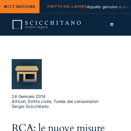
ULTIMISSIME
gale e regresso
Appalto genuino o sommini
DIRITTO DEL LAVORO
Salta
al
Toggle
contenuto
Navigation
Lo Studio
Cassazione
Servizi
Approfondimenti
Contatti
24 Gennaio 2014
Articoli, Diritto civile, Tutela dei consumatori
Sergio Scicchitano
LK
FB
RCA: le nuove misure