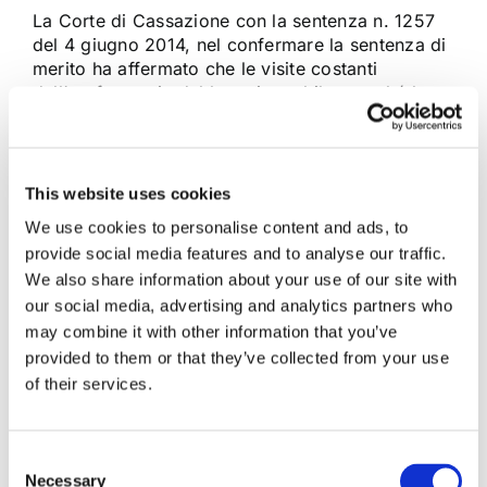
La Corte di Cassazione con la sentenza n. 1257
del 4 giugno 2014, nel confermare la sentenza di
merito ha affermato che le visite costanti
dell’usufruttuaria del bene immobile, nonché la
presenza in esso di beni appartenenti ad altro
erede escludono la sussistenza di quella signoria
sulla cosa che contraddistingue [...]
This website uses cookies
We use cookies to personalise content and ads, to
6 Giugno 2014
|
Articoli
,
Diritto civile
,
Diritto di famiglia
|
0
provide social media features and to analyse our traffic.
Commenti
We also share information about your use of our site with
Continua a leggere
our social media, advertising and analytics partners who
may combine it with other information that you’ve
provided to them or that they’ve collected from your use
of their services.
Consent
Necessary
Selection