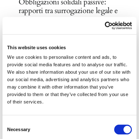
Obbligazioni solidali passive:
rapporti tra surrogazione legale e
regresso
By
Roberto De Gaetano
|
24 Luglio 2026
This website uses cookies
Appalto genuino o
We use cookies to personalise content and ads, to
provide social media features and to analyse our traffic.
somministrazione mascherata: i
We also share information about your use of our site with
confini secondo la Cassazione
our social media, advertising and analytics partners who
By
Roberto De Gaetano
|
21 Luglio 2026
may combine it with other information that you’ve
provided to them or that they’ve collected from your use
of their services.
Consent
Necessary
Selection
Indirizzo postale unificato
.