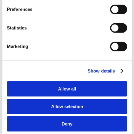
Studio Legale Scicchitano
Preferences
Via Emilio Faà di Bruno, 4
00195 – Roma
Statistics
Telefono e Fax
.
Marketing
Tel: (+39) 06.3723102, (+39) 06.3720677,
(+39) 06.3700089
Fax: (+39) 06.3725245
Show details
Mail e Pec
.
Allow all
info@studiolegalescicchitano.it
sergioscicchitano@ordineavvocatiroma.org
Allow selection
Contattaci
.
Deny