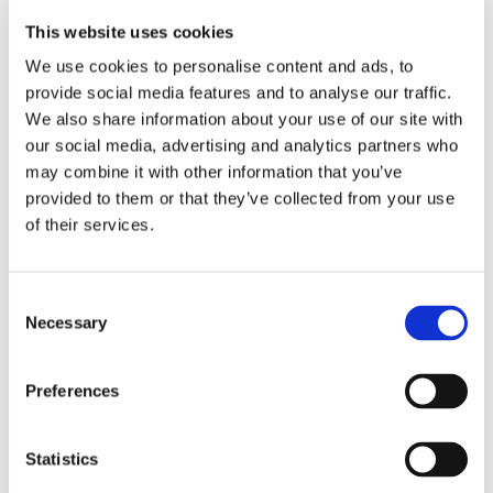
Fornero: per gli
This website uses cookies
We use cookies to personalise content and ads, to
statali c'è ancora
provide social media features and to analyse our traffic.
We also share information about your use of our site with
l'art. 18
our social media, advertising and analytics partners who
may combine it with other information that you’ve
provided to them or that they’ve collected from your use
of their services.
Con la sentenza n. 11868/2016 la Cassazione ha
affermato che il licenziamento nel pubblico
impiego si basa ancora sul contestato articolo
Consent
dello Statuto dei Lavoratori fino a un intervento
Necessary
Selection
normativo di armonizzazione
Preferences
10 Giugno 2016
|
Articoli
,
Diritto del Lavoro
,
Ettore Salvatore
Masullo
|
0 Commenti
Continua a leggere
Statistics