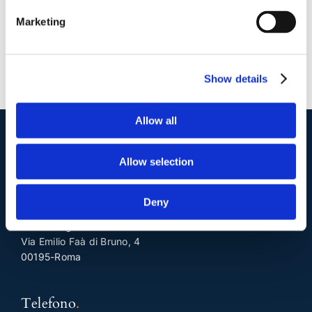
Marketing
Show details
Allow all
I nostri contatti
.
Allow selection
Deny
Indirizzo postale unificato
.
Studio Legale Scicchitano
Via Emilio Faà di Bruno, 4
00195-Roma
Telefono
.