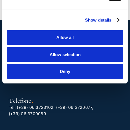
Show details
Allow all
I nostri contatti
.
Allow selection
Indirizzo postale unificato
.
Studio Legale Scicchitano
Deny
Via Emilio Faà di Bruno, 4
00195-Roma
Telefono
.
Tel:
(+39) 06.3723102
,
(+39) 06.3720677
,
(+39) 06.3700089