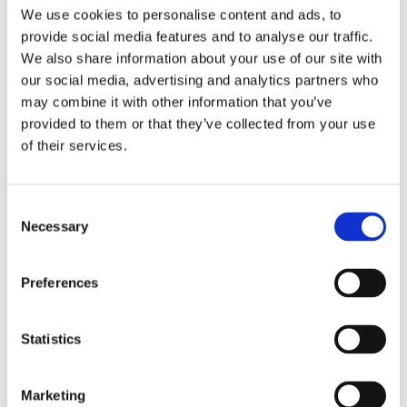
We use cookies to personalise content and ads, to
ammissibile la
provide social media features and to analyse our traffic.
We also share information about your use of our site with
prova per testi
our social media, advertising and analytics partners who
may combine it with other information that you’ve
provided to them or that they’ve collected from your use
of their services.
E' ammissibile la prova per testi per stabilire
l'anteriorità di un negozio rispetto alla
dichiarazione di falimento. Lo ha stabilito la
Consent
Cassazione con sentenza n. 3956/2018
Necessary
Selection
5 Marzo 2018
|
Articoli
,
Diritto civile
,
Elio Pino
|
0 Commenti
Preferences
Continua a leggere
Statistics
Marketing