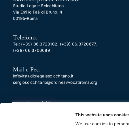
Studio Legale Scicchitano
Via Emilio Faà di Bruno, 4
00195-Roma
Telefono
.
Tel:
(+39) 06.3723102
,
(+39) 06.3720677
,
(+39) 06.3700089
Mail e Pec
.
info@studiolegalescicchitano.it
sergioscicchitano@ordineavvocatiroma.org
pagina contatti
Apprezziamo la tua privacy
This website uses cookie
Utilizziamo i cookie per migliorare la tua esperienza di
We use cookies to personal
navigazione, pubblicare annunci o contenuti