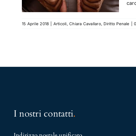
carc
 Penale
15 Aprile 2018
|
Articoli
,
Chiara Cavallaro
,
Diritto Penale
|
I nostri contatti
.
Indirizzo postale unificato
.