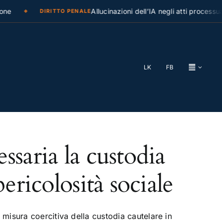
ne
Allucinazioni dell’IA negli atti processual
DIRITTO PENALE
LK
FB
ssaria la custodia
ericolosità sociale
isura coercitiva della custodia cautelare in