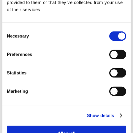
provided to them or that they’ve collected from your use
of their services.
Consent
Necessary
Selection
Figlio sul motorino
Preferences
senza casco, colpa è
Statistics
anche del padre
Marketing
Con sentenza n. 8647/2016, la Suprema Corte è
tornata a pronunciarsi in materia di infrazione al
Show details
Codice della Strada