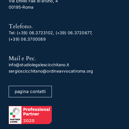
Via Emilio Faà di Bruno, 4
00195-Roma
Telefono
.
Tel:
(+39) 06.3723102
,
(+39) 06.3720677
,
(+39) 06.3700089
Mail e Pec
.
info@studiolegalescicchitano.it
sergioscicchitano@ordineavvocatiroma.org
pagina contatti