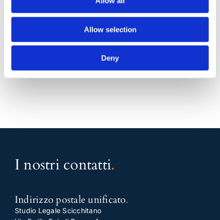
Allow all
6 Maggio 2016
|
Alessandro Rucci
,
Articoli
,
Diritto civile
|
0
Commenti
Allow selection
Continua a leggere
Deny
I nostri contatti
.
Indirizzo postale unificato
.
Studio Legale Scicchitano