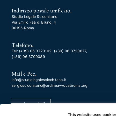
Indirizzo postale unificato
.
Studio Legale Scicchitano
Via Emilio Faà di Bruno, 4
00195-Roma
Telefono
.
Tel:
(+39) 06.3723102
,
(+39) 06.3720677
,
(+39) 06.3700089
Mail e Pec
.
info@studiolegalescicchitano.it
sergioscicchitano@ordineavvocatiroma.org
pagina contatti
Apprezziamo la tua privacy
This website uses cookie