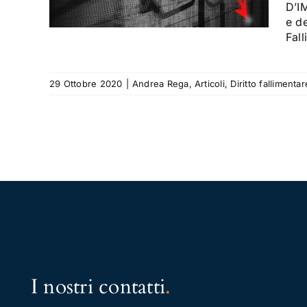
D’I
buso
e de
Fall
29 Ottobre 2020
|
Andrea Rega
,
Articoli
,
Diritto fallimentar
I nostri contatti
.