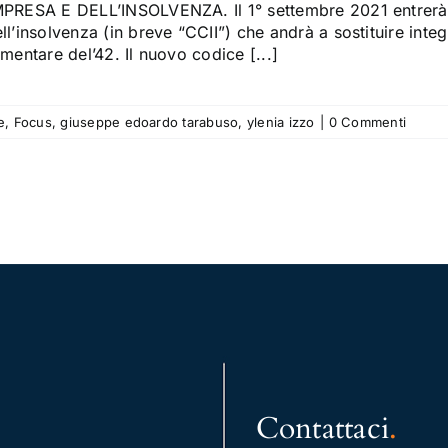
MPRESA E DELL’INSOLVENZA. Il 1° settembre 2021 entrerà i
ll’insolvenza (in breve “CCII”) che andrà a sostituire inte
imentare del’42. Il nuovo codice [...]
e
,
Focus
,
giuseppe edoardo tarabuso
,
ylenia izzo
|
0 Commenti
Contattaci
.