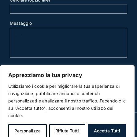
Messaggio
invia mail
Apprezziamo la tua privacy
Utilizziamo i cookie per migliorare la tua esperienza di
navigazione, pubblicare annunci o contenuti
personalizzati e analizzare il nostro traffico. Facendo clic
su "Accetta tutto", acconsenti al nostro utilizzo dei
cookie.
© Copyright 2012 -2026 | Studio Legale Scicchitano |
All Rights Reserved | Powered by
3DWorks
Personalizza
Rifiuta Tutti
Accetta Tutti