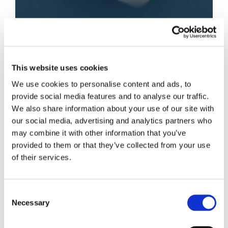
Concordato
This website uses cookies
preventivo,
We use cookies to personalise content and ads, to
provide social media features and to analyse our traffic.
Commissario
We also share information about your use of our site with
our social media, advertising and analytics partners who
Giudiziale non può
may combine it with other information that you’ve
provided to them or that they’ve collected from your use
of their services.
essere Liquidatore
Consent
Necessary
Con la sentenza n. 1237/2013 la Corte di
Selection
Cassazione ha ribadito il principio secondo cui
“In tema di concordato preventivo con cessione