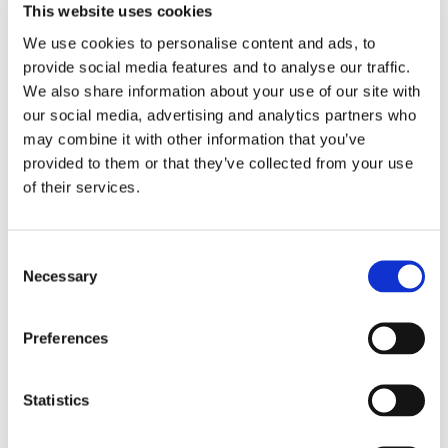
remissione in
This website uses cookies
We use cookies to personalise content and ads, to
provide social media features and to analyse our traffic.
termini?
We also share information about your use of our site with
our social media, advertising and analytics partners who
may combine it with other information that you’ve
Con ordinanza del 10/05/2016 il Tribunale di
provided to them or that they’ve collected from your use
Milano si è pronunciato sull’istanza della parte
of their services.
resistente che non si è potuta costituire in
giudizio nei termini di legge poiché la Cancelleria
ha rifiutato il deposito telematico dll'atto di
Consent
costituzione
Necessary
Selection
20 Giugno 2016
|
Articoli
,
Diritto civile
,
Maria Luisa Irrera
|
0
Preferences
Commenti
Continua a leggere
Statistics