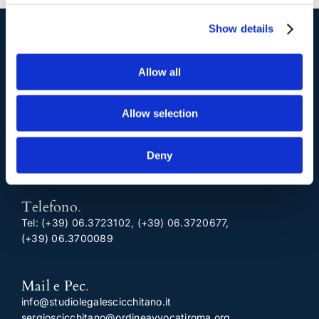
Show details
I nostri contatti
.
Allow all
Indirizzo postale unificato
.
Allow selection
Studio Legale Scicchitano
Via Emilio Faà di Bruno, 4
Deny
00195-Roma
Telefono
.
Tel:
(+39) 06.3723102
,
(+39) 06.3720677
,
(+39) 06.3700089
Mail e Pec
.
info@studiolegalescicchitano.it
sergioscicchitano@ordineavvocatiroma.org