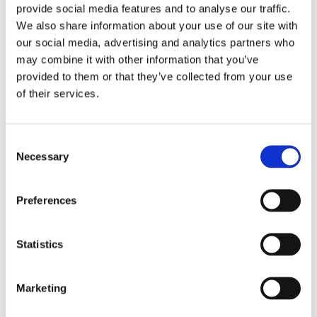
falcidia dei crediti
provide social media features and to analyse our traffic.
We also share information about your use of our site with
privilegiati
our social media, advertising and analytics partners who
may combine it with other information that you’ve
provided to them or that they’ve collected from your use
of their services.
Lo ha stabilito la Corte di Cassazione nella
pronuncia n. 5906/2018
Consent
Necessary
Selection
24 Marzo 2018
|
Articoli
,
Diritto fallimentare
,
Elio Pino
|
0
Commenti
Continua a leggere
Preferences
Statistics
Marketing